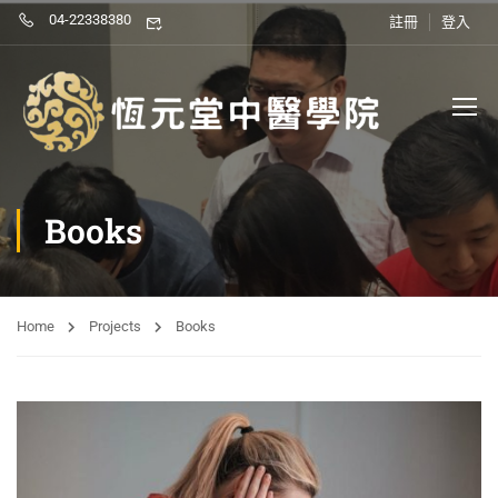
04-22338380
註冊
登入
Books
Home
Projects
Books