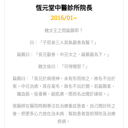
恆元堂中醫診所院長
2016/01~
魏文王之問扁鵲耶？
曰：「子昆弟三人其孰最善為醫？」
扁鵲曰：「長兄最善，中兄次之，扁鵲最為下。」
魏文侯曰：「可得聞邪？」
扁鵲曰：「長兄於病視神，未有形而除之，故名不出於
家。中兄治病，其在毫毛，故名不出於閭。若扁鵲者，
鑱血脈，投毒藥，副肌膚，閒而名出聞於諸侯。」
張醫師在醫院時期專注在治療重症患者，自己開診所之
後，把更多心力放在治未病﹑幫助患者提前預防及治療
疾病。