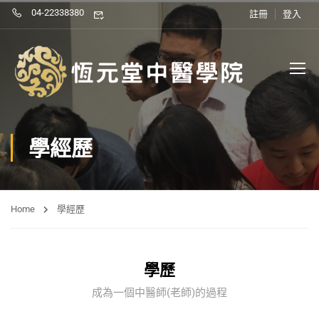
04-22338380
註冊
登入
學經歷
Home
學經歷
學歷
成為一個中醫師(老師)的過程