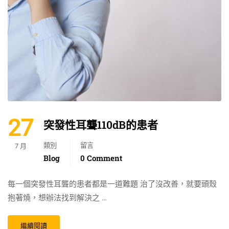
27
突發性耳聾110dB的患者
類別
留言
7 月
Blog
0 Comment
每一個突發性耳聾的患者都是一道難題 治了沒改善，就要頭殼
抱著燒，想辦法找到解決之 …
繼續閱讀