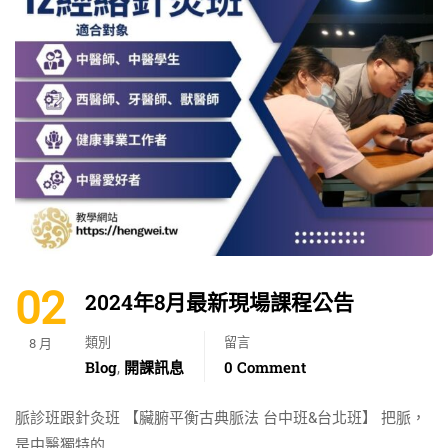
02
2024年8月最新現場課程公告
類別
留言
8 月
Blog
開課訊息
0 Comment
,
脈診班跟針灸班 【臟腑平衡古典脈法 台中班&台北班】 把脈，
是中醫獨特的 …