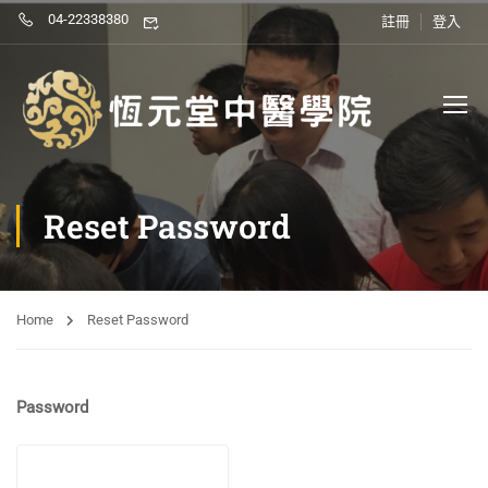
04-22338380
註冊
登入
Reset Password
Home
Reset Password
Password